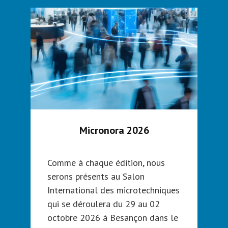
s
Micronora 2026
Comme à chaque édition, nous
De
serons présents au Salon
pr
r
International des microtechniques
ex
,
qui se déroulera du 29 au 02
no
octobre 2026 à Besançon dans le
du