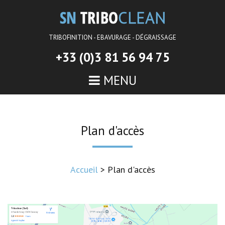
SN
TRIBO
CLEAN
TRIBOFINITION - EBAVURAGE - DÉGRAISSAGE
+33 (0)3 81 56 94 75
MENU
ACCUEIL
ENTREPRISE
Plan d'accès
ÉBAVURAGE PAR TRIBOFINITION
POLISSAGE PAR TRIBOFINITION
Accueil
> Plan d'accès
DÉGRAISSAGE
QUALITÉ